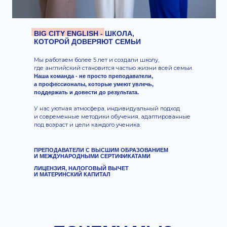
Мы используем современные международные
пособия, которые охватывают все аспекты языка:
чтение, аудирование, письмо и разговорную речь
Эти материалы помогают ученикам эффективно
готовиться к международным экзаменам
и развивать практические навыки
Обучение проходит через практику,
игру и внимание к каждому ученику.
Мы не ругаем за ошибки - наоборот,
помогаем учиться на них, превращая
в мотивирующее и комфортное путешествие
ПРОГРАММЫ
И МЕТОДИКА