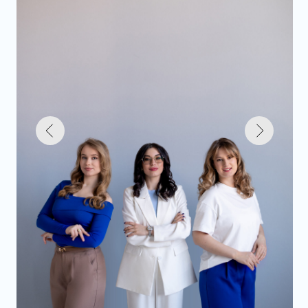
BIG CITY ENGLISH - ШКОЛА,
КОТОРОЙ ДОВЕРЯЮТ СЕМЬИ
Мы работаем более 5 лет и создали школу,
где английский становится частью жизни всей семьи.
Наша команда - не просто преподаватели,
а профессионалы, которые умеют увлечь,
поддержать и довести до результата.
У нас уютная атмосфера, индивидуальный подход
и современные методики обучения, адаптированные
под возраст и цели каждого ученика.
ПРЕПОДАВАТЕЛИ С ВЫСШИМ ОБРАЗОВАНИЕМ
И МЕЖДУНАРОДНЫМИ СЕРТИФИКАТАМИ
ЛИЦЕНЗИЯ, НАЛОГОВЫЙ ВЫЧЕТ
И МАТЕРИНСКИЙ КАПИТАЛ
ПОЧЕМУ МЫ?