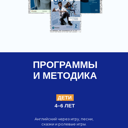
ВЗРОСЛЫЕ
18+
Уверенное общение на
работе,
в путешествиях и
повседневной жизни. Занятия в
мини-группах
и индивидуально, с акцентом на
реальные ситуации и
практическое применение
языка. Мы учим говорить здесь
и сейчас: много диалогов,
ролевых игр и обсуждений. Вы
видите быстрый прогресс -
меньше стеснения, больше
уверенности и свободы
в общении на английском.