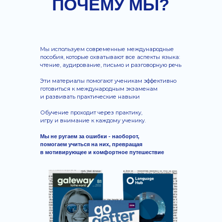
ДЕТИ
4–6 ЛЕТ
Английский через игру, песни,
сказки и ролевые игры.
Дети учатся простым фразам
и разговаривают с первых
занятий без страха. Формируем
базовую лексику, внимание,
память и уверенность в себе.
ШКОЛЬНИКИ
7–17 ЛЕТ
Комплексное развитие всех
навыков: лексика, грамматика,
аудирование и разговорная
практика. Уроки построены так,
чтобы дети легко преодолевали
языковой барьер, чувствовали
себя уверенно при общении на
английском и улучшали
успеваемость в школе.
Интерактивные задания и
живое общение делают занятия
интересными и увлекательными.